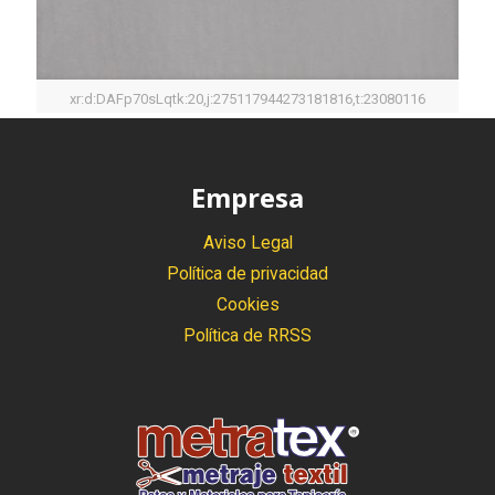
xr:d:DAFp70sLqtk:20,j:275117944273181816,t:23080116
Empresa
Aviso Legal
Política de privacidad
Cookies
Política de RRSS